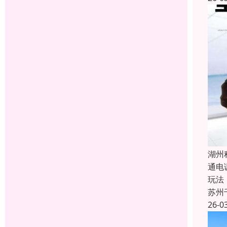
湖州
通电
玩法
苏州
26-0