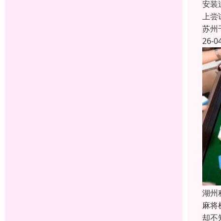
安装
上尝
苏州
26-0
湖州
麻将
却不