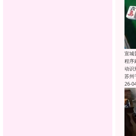
宣城
程序
动识
苏州
26-0