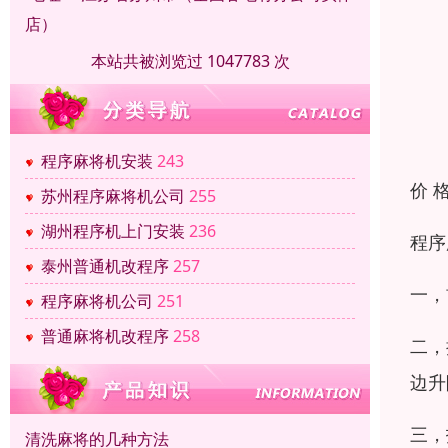
店）
本站共被浏览过 1047783 次
程序麻将机安装
243
价 
苏州程序麻将机公司
255
湖州程序机上门安装
236
程序
泰州普通机改程序
257
一，
程序麻将机公司
251
普通麻将机改程序
258
二，
边升
三，
清洗麻将的几种方法