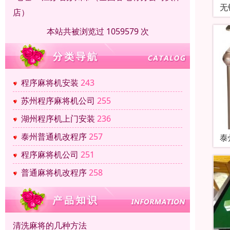
无
店）
本站共被浏览过 1059579 次
程序麻将机安装
243
苏州程序麻将机公司
255
湖州程序机上门安装
236
泰州普通机改程序
257
泰
程序麻将机公司
251
普通麻将机改程序
258
清洗麻将的几种方法