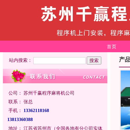
首页
产
站内搜索：
公司：
苏州千赢程序麻将机公司
联系：
张总
手机：
13362118168
13813360388
地址：
江苏省苏州市（全国各地有分公司实体