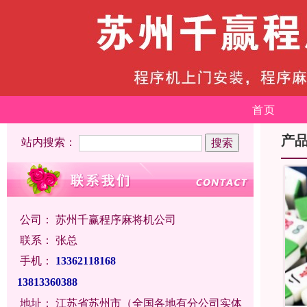
首页
产
站内搜索：
公司：
苏州千赢程序麻将机公司
联系：
张总
手机：
13362118168
13813360388
地址：
江苏省苏州市（全国各地有分公司实体