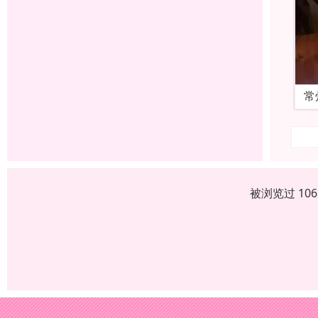
常
被浏览过 10