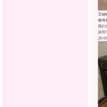
无锡
麻将
我们
苏州
26-0