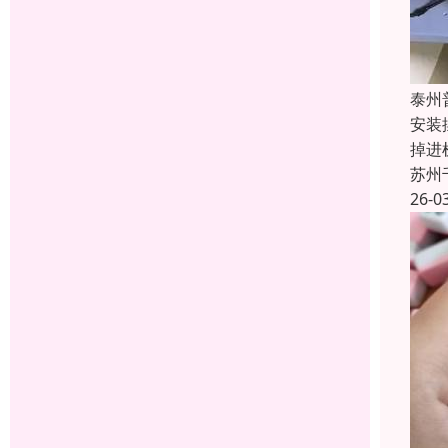
泰州
安装
掉进
苏州
26-0