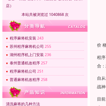
店）
本站共被浏览过 1040868 次
程序麻将机安装
243
价 
苏州程序麻将机公司
255
湖州程序机上门安装
236
程序
泰州普通机改程序
257
合：
程序麻将机公司
251
自从
普通麻将机改程序
258
战神
目前
清洗麻将的几种方法