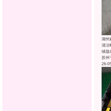
湖州
清洁
绒毯
苏州
26-0