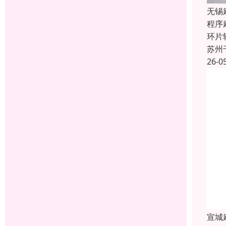
无锡
程序
环片
苏州
26-0
宣城