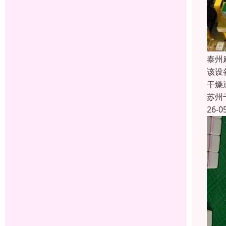
泰州
该设
干燥
苏州
26-0