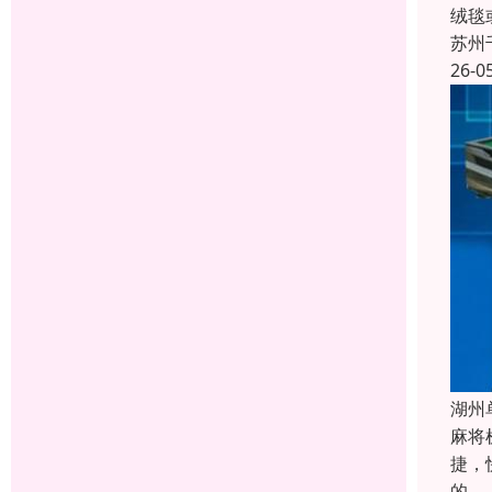
绒毯
苏州
26-0
湖州
麻将
捷，
的