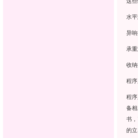
这些
水平
异响
承重
收纳
程序
程序
备相
书，
的立