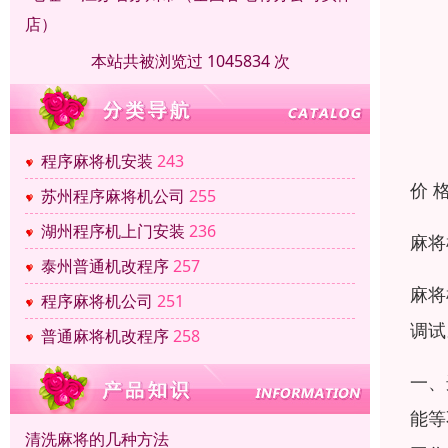
店）
本站共被浏览过 1045834 次
程序麻将机安装
243
价 
苏州程序麻将机公司
255
湖州程序机上门安装
236
麻将
泰州普通机改程序
257
麻将
程序麻将机公司
251
调试
普通麻将机改程序
258
一、
能等
清洗麻将的几种方法