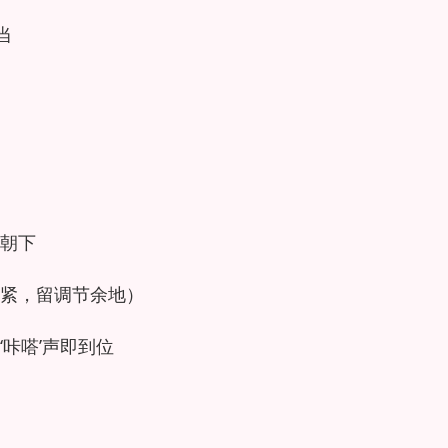
当
朝下
紧，留调节余地）
咔嗒’声即到位