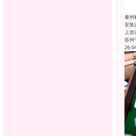
泰州
安装
上尝
苏州
26-0