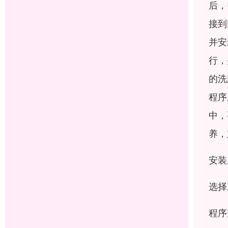
后，
接到
并安
行，
的洗
程序
中，
养，
安装
选择
程序