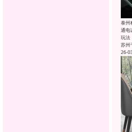
泰州
通电
玩法
苏州
26-0