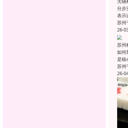
无锡
分步
表示
苏州
26-0
苏州
如何
是‌
苏州
26-0