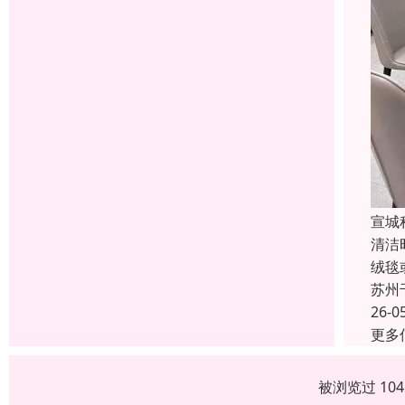
宣城
清洁
绒毯
苏州
26-0
更多
被浏览过 10