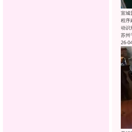
宣城
程序
动识
苏州
26-0