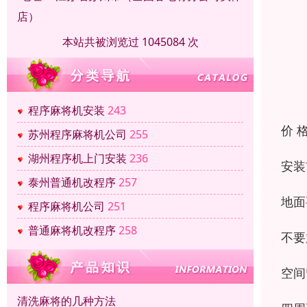
店）
本站共被浏览过 1045084 次
程序麻将机安装
243
价 
苏州程序麻将机公司
255
湖州程序机上门安装
236
安装
泰州普通机改程序
257
地面
程序麻将机公司
251
普通麻将机改程序
258
不要
空间
清洗麻将的几种方法