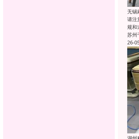
无锡
请注
规和
苏州
26-0
湖州