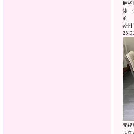
麻将
捷，
的
苏州
26-0
无锡
程序