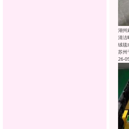
湖州
清洁
绒毯
苏州
26-0