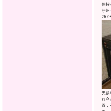
保持
苏州
26-0
无锡
程序
置，