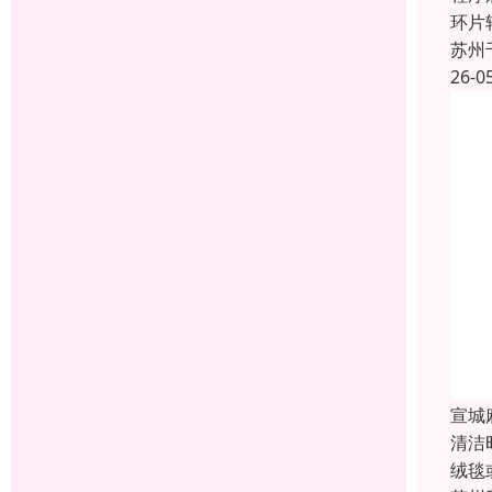
环片
苏州
26-0
宣城
清洁
绒毯