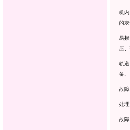
机内
的灰
易损
压、
轨道
备。
故障
处理
故障