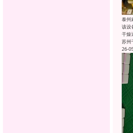
泰州
该设
干燥
苏州
26-0