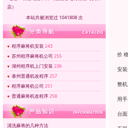
店）
本站共被浏览过 1041808 次
程序麻将机安装
243
价 
苏州程序麻将机公司
255
湖州程序机上门安装
236
安装
泰州普通机改程序
257
整机
程序麻将机公司
251
普通麻将机改程序
258
用手
台面
清洗麻将的几种方法